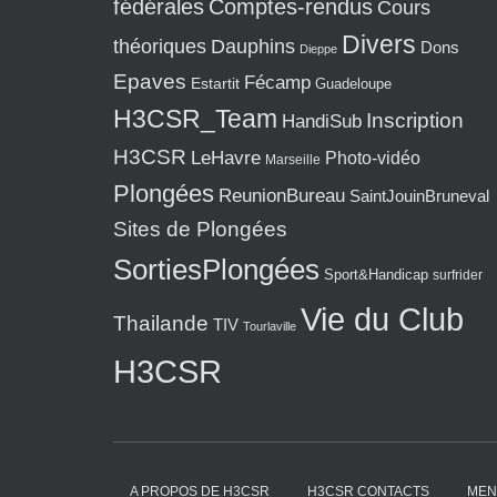
fédérales
Comptes-rendus
Cours
Divers
théoriques
Dauphins
Dons
Dieppe
Epaves
Fécamp
Estartit
Guadeloupe
H3CSR_Team
Inscription
HandiSub
H3CSR
LeHavre
Photo-vidéo
Marseille
Plongées
ReunionBureau
SaintJouinBruneval
Sites de Plongées
SortiesPlongées
Sport&Handicap
surfrider
Vie du Club
Thailande
TIV
Tourlaville
H3CSR
A PROPOS DE H3CSR
H3CSR CONTACTS
MEN