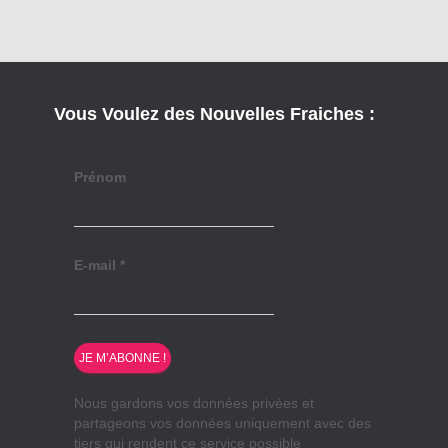
Vous Voulez des Nouvelles Fraiches :
Prénom
E-mail
*
Nous gardons vos données privées et
partageons vos données uniquement avec des
tiers qui rendent ce service possible