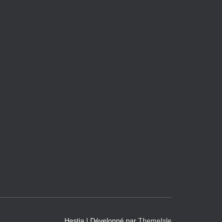
Hestia | Développé par
ThemeIsle