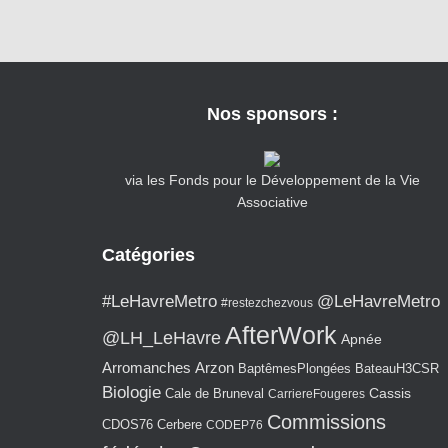
Nos sponsors :
via les Fonds pour le Développement de la Vie
Associative
Catégories
#LeHavreMetro
@LeHavreMetro
#restezchezvous
AfterWork
@LH_LeHavre
Apnée
Arromanches
Arzon
BaptêmesPlongées
BateauH3CSR
Biologie
Cassis
Cale de Bruneval
CarriereFougeres
Commissions
CDOS76
Cerbere
CODEP76