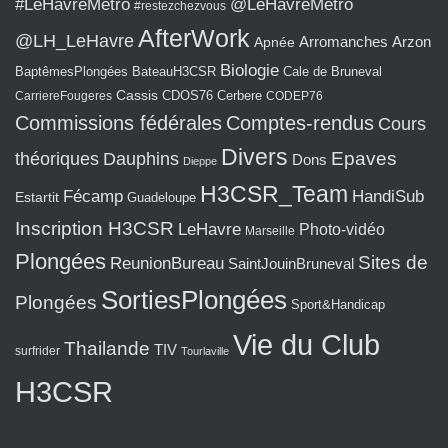
#LeHavreMetro
@LeHavreMetro
#restezchezvous
AfterWork
@LH_LeHavre
Arromanches
Arzon
Apnée
Biologie
BaptêmesPlongées
BateauH3CSR
Cale de Bruneval
Cassis
CarriereFougeres
CDOS76
Cerbere
CODEP76
Commissions fédérales
Comptes-rendus
Cours
Divers
Epaves
théoriques
Dauphins
Dons
Dieppe
H3CSR_Team
Fécamp
HandiSub
Estartit
Guadeloupe
Inscription H3CSR
LeHavre
Photo-vidéo
Marseille
Plongées
Sites de
ReunionBureau
SaintJouinBruneval
SortiesPlongées
Plongées
Sport&Handicap
Vie du Club
Thailande
TIV
surfrider
Tourlaville
H3CSR