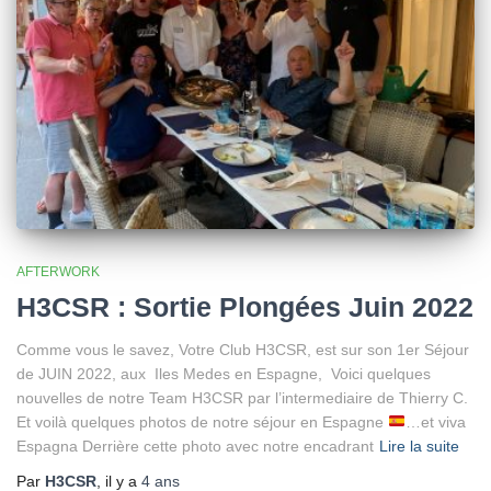
AFTERWORK
H3CSR : Sortie Plongées Juin 2022
Comme vous le savez, Votre Club H3CSR, est sur son 1er Séjour
de JUIN 2022, aux Iles Medes en Espagne, Voici quelques
nouvelles de notre Team H3CSR par l’intermediaire de Thierry C.
Et voilà quelques photos de notre séjour en Espagne
…et viva
Espagna Derrière cette photo avec notre encadrant
Lire la suite
Par
H3CSR
, il y a
4 ans