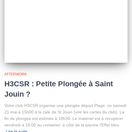
H3CSR : Petite Plongée à Saint
Jouin ?
Votre club H3CSR organise une plongée départ Plage ce samedi
21 mai à 15h00 à la cale de St Jouin (voir les cartes du club). La
fin de plongée est estimée à 18h30. Le matériel est à récupérer
vendredi à 18:00 au container, à côté de la piscine l’Effet bleu.
Lire la suite
Par
H3CSR
, il y a
4 ans
Pagination
1
2
…
46
SUIVANT
des
publications