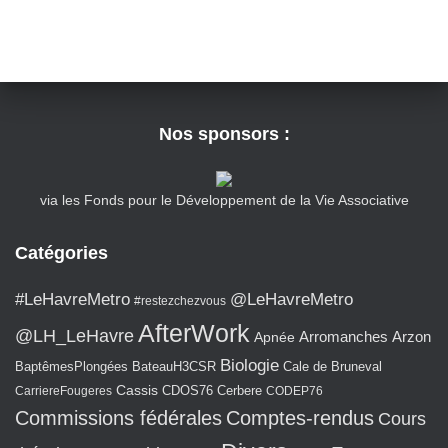
Nos sponsors :
via les Fonds pour le Développement de la Vie Associative
Catégories
#LeHavreMetro
@LeHavreMetro
#restezchezvous
AfterWork
@LH_LeHavre
Arromanches
Arzon
Apnée
Biologie
BaptêmesPlongées
BateauH3CSR
Cale de Bruneval
Cassis
CarriereFougeres
CDOS76
Cerbere
CODEP76
Commissions fédérales
Comptes-rendus
Cours