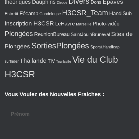
Divers
Epaves
théoriques
Dauphins
Dons
Dieppe
H3CSR_Team
Fécamp
HandiSub
Estartit
Guadeloupe
Inscription H3CSR
LeHavre
Photo-vidéo
Marseille
Plongées
Sites de
ReunionBureau
SaintJouinBruneval
SortiesPlongées
Plongées
Sport&Handicap
Vie du Club
Thailande
TIV
surfrider
Tourlaville
H3CSR
Vous Voulez des Nouvelles Fraiches :
Prénom