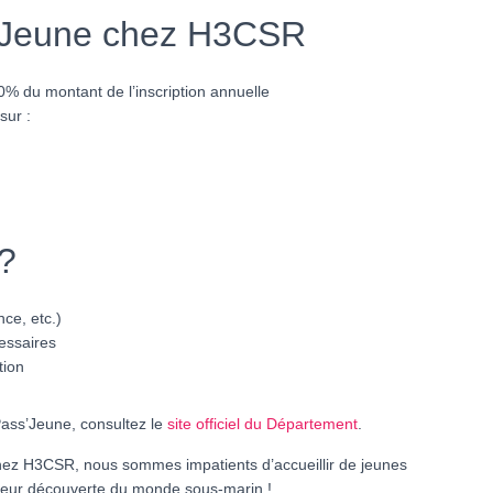
’Jeune chez H3CSR
0% du montant de l’inscription annuelle
sur :
?
nce, etc.)
essaires
tion
Pass’Jeune, consultez le
site officiel du Département
.
Chez H3CSR, nous sommes impatients d’accueillir de jeunes
leur découverte du monde sous-marin !