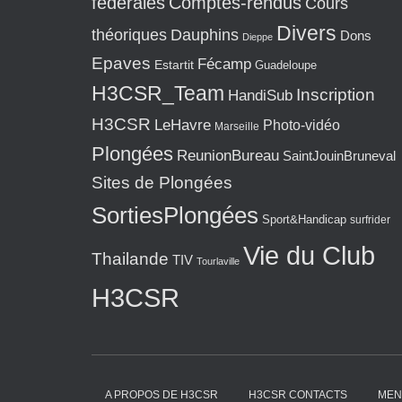
fédérales
Comptes-rendus
Cours
Divers
théoriques
Dauphins
Dons
Dieppe
Epaves
Fécamp
Estartit
Guadeloupe
H3CSR_Team
Inscription
HandiSub
H3CSR
LeHavre
Photo-vidéo
Marseille
Plongées
ReunionBureau
SaintJouinBruneval
Sites de Plongées
SortiesPlongées
Sport&Handicap
surfrider
Vie du Club
Thailande
TIV
Tourlaville
H3CSR
A PROPOS DE H3CSR
H3CSR CONTACTS
MEN