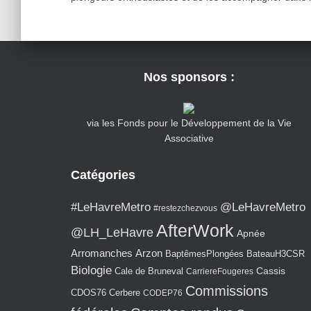
Nos sponsors :
via les Fonds pour le Développement de la Vie
Associative
Catégories
#LeHavreMetro
@LeHavreMetro
#restezchezvous
AfterWork
@LH_LeHavre
Apnée
Arromanches
Arzon
BaptêmesPlongées
BateauH3CSR
Biologie
Cassis
Cale de Bruneval
CarriereFougeres
Commissions
CDOS76
Cerbere
CODEP76