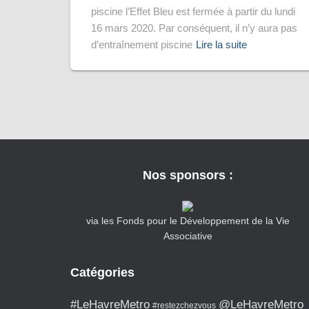
piscine l’Effet Bleu est fermée à partir du lundi
16 mars 2020. Par conséquent, il n’y aura pas
d’entraînement piscine
Lire la suite
Nos sponsors :
via les Fonds pour le Développement de la Vie
Associative
Catégories
#LeHavreMetro
@LeHavreMetro
#restezchezvous