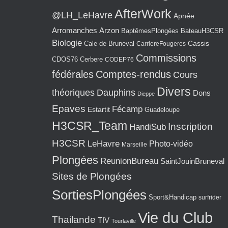
AfterWork
@LH_LeHavre
Apnée
Arromanches
Arzon
BaptêmesPlongées
BateauH3CSR
Biologie
Cassis
Cale de Bruneval
CarriereFougeres
Commissions
CDOS76
Cerbere
CODEP76
fédérales
Comptes-rendus
Cours
Divers
théoriques
Dauphins
Dons
Dieppe
Epaves
Fécamp
Estartit
Guadeloupe
H3CSR_Team
Inscription
HandiSub
H3CSR
LeHavre
Photo-vidéo
Marseille
Plongées
ReunionBureau
SaintJouinBruneval
Sites de Plongées
SortiesPlongées
Sport&Handicap
surfrider
Vie du Club
Thailande
TIV
Tourlaville