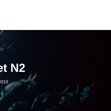
et N2
2015