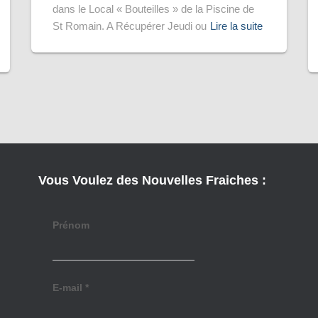
dans le Local « Bouteilles » de la Piscine de
St Romain. A Récupérer Jeudi ou
Lire la suite
Vous Voulez des Nouvelles Fraiches :
Prénom
E-mail
*