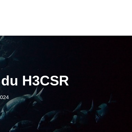
s du H3CSR
2024