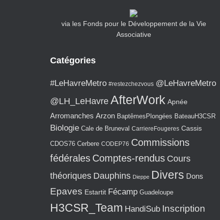
via les Fonds pour le Développement de la Vie
Associative
Catégories
#LeHavreMetro
@LeHavreMetro
#restezchezvous
AfterWork
@LH_LeHavre
Apnée
Arromanches
Arzon
BaptêmesPlongées
BateauH3CSR
Biologie
Cassis
Cale de Bruneval
CarriereFougeres
Commissions
CDOS76
Cerbere
CODEP76
fédérales
Comptes-rendus
Cours
Divers
théoriques
Dauphins
Dons
Dieppe
Epaves
Fécamp
Estartit
Guadeloupe
H3CSR_Team
Inscription
HandiSub