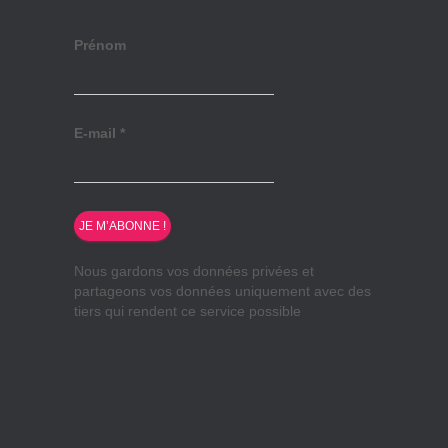
Prénom
E-mail
*
Nous gardons vos données privées et
partageons vos données uniquement avec des
tiers qui rendent ce service possible