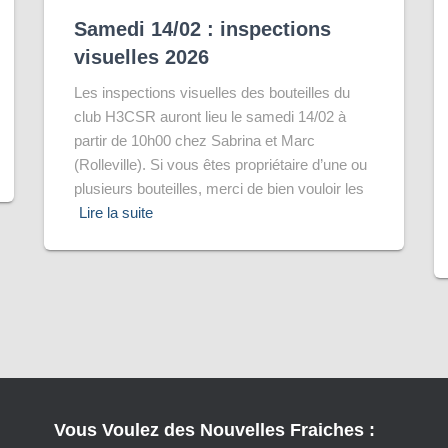
Samedi 14/02 : inspections
visuelles 2026
Les inspections visuelles des bouteilles du
club H3CSR auront lieu le samedi 14/02 à
partir de 10h00 chez Sabrina et Marc
(Rolleville). Si vous êtes propriétaire d’une ou
plusieurs bouteilles, merci de bien vouloir les
Lire la suite
Vous Voulez des Nouvelles Fraiches :