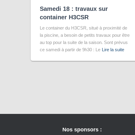
Samedi 18 : travaux sur
container H3CSR
Le container du H3CSR, situé à proximité de
la piscine, a besoin de petits travaux pour être
au top pour la suite de la saison. Sont prévus
ce samedi à partir de 9h30 : Le
Lire la suite
Nos sponsors :