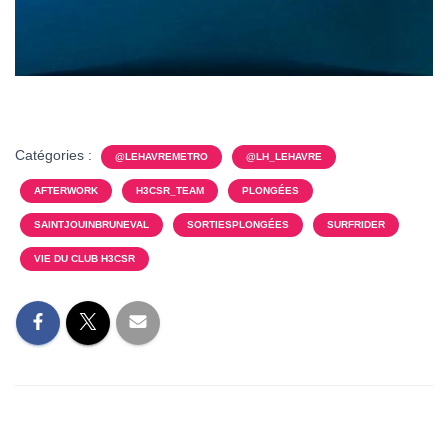
Catégories :
@LEHAVREMETRO
@LH_LEHAVRE
AFTERWORK
H3CSR_TEAM
PLONGÉES
SAINTJOUINBRUNEVAL
SORTIESPLONGÉES
SURFRIDER
VIE DU CLUB H3CSR