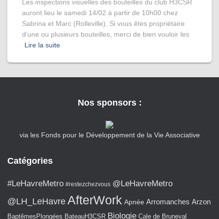
Les inspections visuelles des bouteilles du club H3CSR
auront lieu le samedi 14/02 à partir de 10h00 chez
Sabrina et Marc (Rolleville). Si vous êtes propriétaire
d’une ou plusieurs bouteilles, merci de bien vouloir les
Lire la suite
Nos sponsors :
via les Fonds pour le Développement de la Vie Associative
Catégories
#LeHavreMetro
@LeHavreMetro
#restezchezvous
AfterWork
@LH_LeHavre
Arromanches
Arzon
Apnée
Biologie
BaptêmesPlongées
BateauH3CSR
Cale de Bruneval