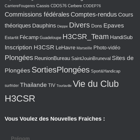
Cassis
CarriereFougeres
CDOS76
Cerbere
CODEP76
Commissions fédérales
Comptes-rendus
Cours
Divers
Epaves
théoriques
Dauphins
Dons
Dieppe
H3CSR_Team
Fécamp
HandiSub
Estartit
Guadeloupe
Inscription H3CSR
LeHavre
Photo-vidéo
Marseille
Plongées
Sites de
ReunionBureau
SaintJouinBruneval
SortiesPlongées
Plongées
Sport&Handicap
Vie du Club
Thailande
TIV
surfrider
Tourlaville
H3CSR
Vous Voulez des Nouvelles Fraiches :
Prénom