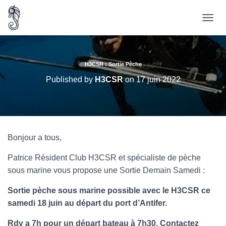
O
U
V
R
I
H3CSR : Sortie Pèche
R
Published by
H3CSR
on
17 juin 2022
/
F
E
R
M
E
Bonjour a tous,
R
L
Patrice Résident Club H3CSR et spécialiste de pèche
A
N
sous marine vous propose une Sortie Demain Samedi :
A
V
Sortie pèche sous marine possible avec le H3CSR ce
I
samedi 18 juin au départ du port d’Antifer.
G
A
Rdv a 7h pour un départ bateau à 7h30. Contactez