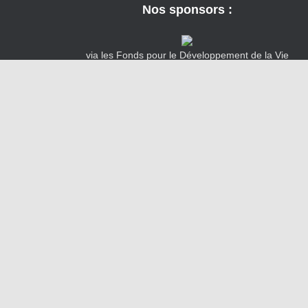
Nos sponsors :
via les Fonds pour le Développement de la Vie
Associative
Catégories
#LeHavreMetro
@LeHavreMetro
#restezchezvous
AfterWork
@LH_LeHavre
Apnée
Arromanches
Arzon
BaptêmesPlongées
BateauH3CSR
Biologie
Cassis
Cale de Bruneval
CarriereFougeres
Commissions
CDOS76
Cerbere
CODEP76
fédérales
Comptes-rendus
Cours
Divers
théoriques
Dauphins
Dons
Dieppe
Epaves
Fécamp
Estartit
Guadeloupe