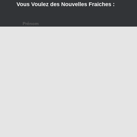
Vous Voulez des Nouvelles Fraiches :
Prénom
E-mail
*
Nous gardons vos données privées et
partageons vos données uniquement avec des
tiers qui rendent ce service possible