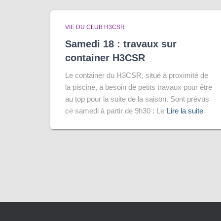
VIE DU CLUB H3CSR
Samedi 18 : travaux sur
container H3CSR
Le container du H3CSR, situé à proximité de
la piscine, a besoin de petits travaux pour être
au top pour la suite de la saison. Sont prévus
ce samedi à partir de 9h30 : Le
Lire la suite