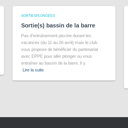
SORTIESPLONGÉES
Sortie(s) bassin de la barre
Pas d’entraînement piscine durant les
vacances (du 11 au 26 avril) mais le club
vous propose de bénéficier du partenariat
avec EPPE pour aller plonger ou vous
entraîner au bassin de la barre. Il y
Lire la suite