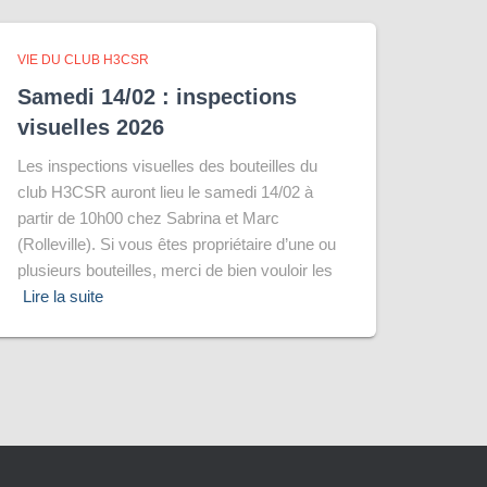
VIE DU CLUB H3CSR
Samedi 14/02 : inspections
visuelles 2026
Les inspections visuelles des bouteilles du
club H3CSR auront lieu le samedi 14/02 à
partir de 10h00 chez Sabrina et Marc
(Rolleville). Si vous êtes propriétaire d’une ou
plusieurs bouteilles, merci de bien vouloir les
Lire la suite