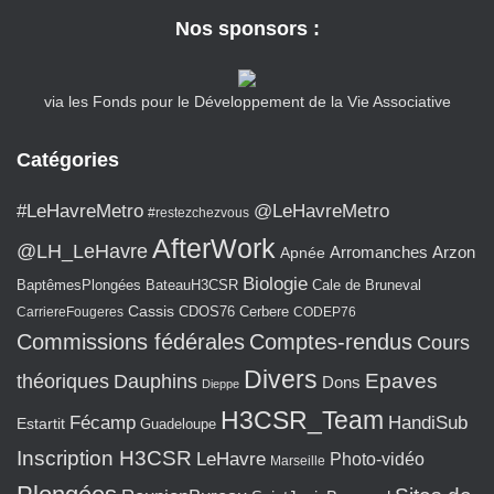
Nos sponsors :
via les Fonds pour le Développement de la Vie Associative
Catégories
#LeHavreMetro
@LeHavreMetro
#restezchezvous
AfterWork
@LH_LeHavre
Arromanches
Arzon
Apnée
Biologie
BaptêmesPlongées
BateauH3CSR
Cale de Bruneval
Cassis
CarriereFougeres
CDOS76
Cerbere
CODEP76
Commissions fédérales
Comptes-rendus
Cours
Divers
Epaves
théoriques
Dauphins
Dons
Dieppe
H3CSR_Team
Fécamp
HandiSub
Estartit
Guadeloupe
Inscription H3CSR
LeHavre
Photo-vidéo
Marseille