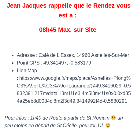
T
Jean Jacques rappelle que le Rendez vous
I
O
est a :
N
08h45 Max. sur Site
Adresse :
Calé de L’Essex, 14960 Asnelles-Sur-Mer
Point GPS :
49.341497, -0.583179
Lien Map
: https://www.google.fr/maps/place/Asnelles+Plong%
C3%A9e+L%C3%A9o+Lagrange/@49.3416029,-0.5
832391,217m/data=!3m1!1e3!4m5!3m4!1s0x0:0xd35
4a25eb8d0084c!8m2!3d49.3414992!4d-0.5830291
Pour Infos : 1h40 de Route a partir de St Romain
un
peu moins en départ de St Cécile, pour toi J.J.