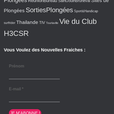
Plongées
Sites de
ReunionBureau
SaintJouinBruneval
SortiesPlongées
Plongées
Sport&Handicap
Vie du Club
Thailande
TIV
surfrider
Tourlaville
H3CSR
Vous Voulez des Nouvelles Fraiches :
Prénom
E-mail
*