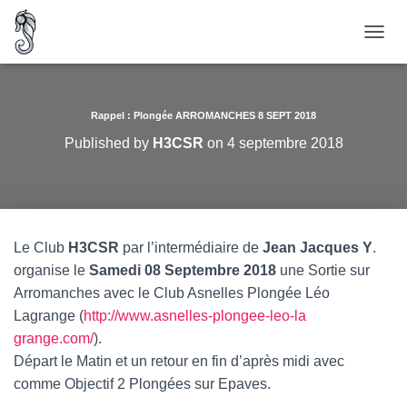
O
U
V
R
I
Rappel : Plongée ARROMANCHES 8 SEPT 2018
R
Published by
H3CSR
on
4 septembre 2018
/
F
E
R
M
E
Le Club
H3CSR
par l’intermédiaire de
Jean Jacques Y
.
R
organise le
Samedi 08 Septembre 2018
une Sortie sur
L
A
Arromanches avec le Club Asnelles Plongée Léo
N
Lagrange (
http://
www.asnelles-plongee-leo-la
A
grange.com/
).
V
I
Départ le Matin et un retour en fin d’après midi avec
G
comme Objectif 2 Plongées sur Epaves.
A