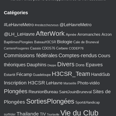
Catégories
#LeHavreMetro
@LeHavreMetro
#restezchezvous
AfterWork
@LH_LeHavre
Arromanches
Arzon
Apnée
Biologie
BaptêmesPlongées
BateauH3CSR
Cale de Bruneval
Cassis
CarriereFougeres
CDOS76
Cerbere
CODEP76
Commissions fédérales
Comptes-rendus
Cours
Divers
Epaves
théoriques
Dauphins
Dons
Dieppe
H3CSR_Team
Fécamp
HandiSub
Estartit
Guadeloupe
Inscription H3CSR
LeHavre
Photo-vidéo
Marseille
Plongées
Sites de
ReunionBureau
SaintJouinBruneval
SortiesPlongées
Plongées
Sport&Handicap
Vie du Club
Thailande
TIV
surfrider
Tourlaville