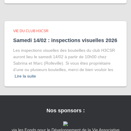
VIE DU CLUB H3CSR
Samedi 14/02 : inspections visuelles 2026
Les inspections visuelles des bouteilles du club H3CSR
auront lieu le samedi 14/02 à partir de 10h00 chez
Sabrina et Marc (Rolleville). Si vous êtes propriétaire
d’une ou plusieurs bouteilles, merci de bien vouloir les
Lire la suite
Nos sponsors :
via les Fonds pour le Développement de la Vie Associative