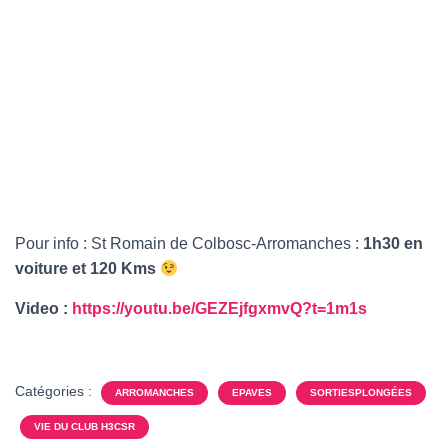
Pour info : St Romain de Colbosc-Arromanches :
1h30 en
voiture et 120 Kms
Video :
https://youtu.be/GEZEjfgxmvQ?t=1m1s
Catégories :
ARROMANCHES
EPAVES
SORTIESPLONGÉES
VIE DU CLUB H3CSR