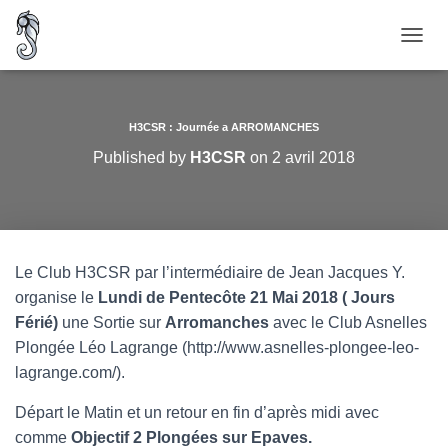
O
U
V
R
I
H3CSR : Journée a ARROMANCHES
R
Published by
H3CSR
on
2 avril 2018
/
F
E
R
M
E
Le Club H3CSR par l’intermédiaire de Jean Jacques Y.
R
organise le
Lundi de Pentecôte
21 Mai 2018 ( Jours
L
A
Férié)
une Sortie sur
Arromanches
avec le Club Asnelles
N
Plongée Léo Lagrange (http://www.asnelles-plongee-leo-
A
lagrange.com/).
V
I
G
Départ le Matin et un retour en fin d’après midi avec
A
comme
Objectif 2 Plongées sur Epaves.