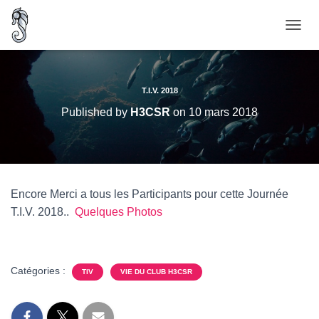
O
U
V
R
I
T.I.V. 2018
R
Published by
H3CSR
on
10 mars 2018
/
F
E
R
M
E
Encore Merci a tous les Participants pour cette Journée
R
T.I.V. 2018..
Quelques Photos
L
A
N
A
V
Catégories :
TIV
VIE DU CLUB H3CSR
I
G
A