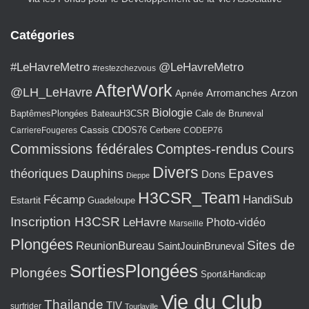
Catégories
#LeHavreMetro
@LeHavreMetro
#restezchezvous
AfterWork
@LH_LeHavre
Arromanches
Arzon
Apnée
Biologie
BaptêmesPlongées
BateauH3CSR
Cale de Bruneval
Cassis
CarriereFougeres
CDOS76
Cerbere
CODEP76
Commissions fédérales
Comptes-rendus
Cours
Divers
Epaves
théoriques
Dauphins
Dons
Dieppe
H3CSR_Team
Fécamp
HandiSub
Estartit
Guadeloupe
Inscription H3CSR
LeHavre
Photo-vidéo
Marseille
Plongées
Sites de
ReunionBureau
SaintJouinBruneval
SortiesPlongées
Plongées
Sport&Handicap
Vie du Club
Thailande
TIV
surfrider
Tourlaville