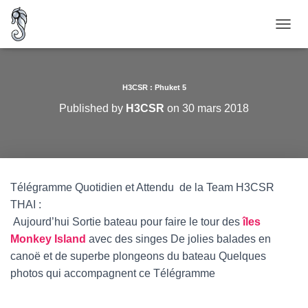
O
U
V
R
I
H3CSR : Phuket 5
R
Published by
H3CSR
on
30 mars 2018
/
F
E
R
M
E
Télégramme Quotidien et Attendu de la Team H3CSR
R
THAI :
L
A
Aujourd’hui Sortie bateau pour faire le tour des
îles
N
Monkey Island
avec des singes De jolies balades en
A
canoë et de superbe plongeons du bateau Quelques
V
I
photos qui accompagnent ce Télégramme
G
A