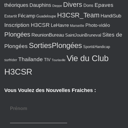
Divers
Epaves
théoriques
Dauphins
Dons
Dieppe
H3CSR_Team
Fécamp
HandiSub
Estartit
Guadeloupe
Inscription H3CSR
LeHavre
Photo-vidéo
Marseille
Plongées
Sites de
ReunionBureau
SaintJouinBruneval
SortiesPlongées
Plongées
Sport&Handicap
Vie du Club
Thailande
TIV
surfrider
Tourlaville
H3CSR
Vous Voulez des Nouvelles Fraiches :
Prénom