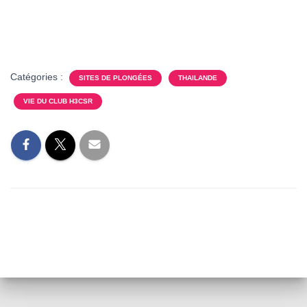
T
I
O
N
Catégories :
SITES DE PLONGÉES
THAILANDE
VIE DU CLUB H3CSR