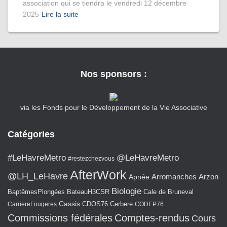
association qui se tiendra le vendredi 12 décembre
2025
Lire la suite
Nos sponsors :
via les Fonds pour le Développement de la Vie Associative
Catégories
#LeHavreMetro
@LeHavreMetro
#restezchezvous
AfterWork
@LH_LeHavre
Arromanches
Arzon
Apnée
Biologie
BaptêmesPlongées
BateauH3CSR
Cale de Bruneval
Cassis
CarriereFougeres
CDOS76
Cerbere
CODEP76
Commissions fédérales
Comptes-rendus
Cours