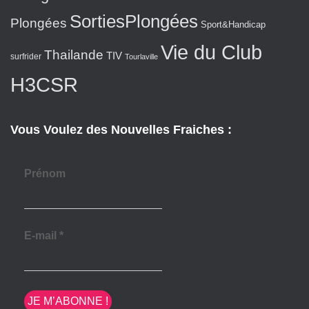
SortiesPlongées
Plongées
Sport&Handicap
Vie du Club
Thailande
TIV
surfrider
Tourlaville
H3CSR
Vous Voulez des Nouvelles Fraiches :
Prénom
E-mail
*