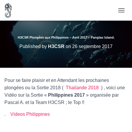
O
U
V
R
I
H3CSR Plongées aux Philippines – Avril 2017 – Panglao Island.
R
Published by
H3CSR
on
26 septembre 2017
/
F
E
R
M
E
Pour se faire plaisir et en Attendant les prochaines
R
plongées ou la Sortie 2018 (
Thailande 2018
) , voici une
L
A
Vidéo sur la Sortie «
Philippines 2017
» organisée par
N
Pascal A. et la Team H3CSR ; le Top !!
A
V
.
Videos Philippines
I
G
A