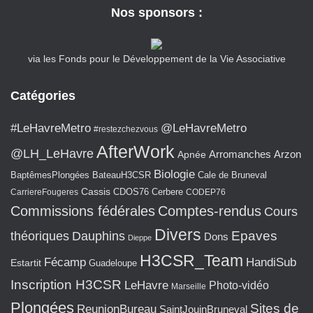
Nos sponsors :
via les Fonds pour le Développement de la Vie Associative
Catégories
#LeHavreMetro
@LeHavreMetro
#restezchezvous
AfterWork
@LH_LeHavre
Arromanches
Arzon
Apnée
Biologie
BaptêmesPlongées
BateauH3CSR
Cale de Bruneval
Cassis
CarriereFougeres
CDOS76
Cerbere
CODEP76
Commissions fédérales
Comptes-rendus
Cours
Divers
Epaves
théoriques
Dauphins
Dons
Dieppe
H3CSR_Team
Fécamp
HandiSub
Estartit
Guadeloupe
Inscription H3CSR
LeHavre
Photo-vidéo
Marseille
Plongées
Sites de
ReunionBureau
SaintJouinBruneval