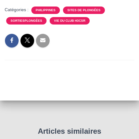
T
I
Catégories :
PHILIPPINES
SITES DE PLONGÉES
O
N
SORTIESPLONGÉES
VIE DU CLUB H3CSR
Articles similaires