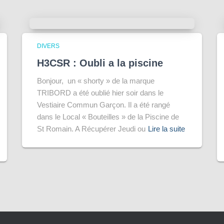
DIVERS
H3CSR : Oubli a la piscine
Bonjour, un « shorty » de la marque
TRIBORD a été oublié hier soir dans le
Vestiaire Commun Garçon. Il a été rangé
dans le Local « Bouteilles » de la Piscine de
St Romain. A Récupérer Jeudi ou
Lire la suite