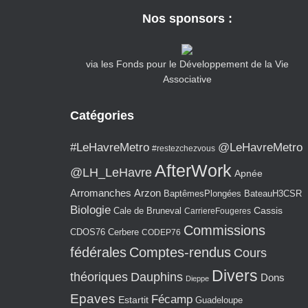
Nos sponsors :
via les Fonds pour le Développement de la Vie
Associative
Catégories
#LeHavreMetro
@LeHavreMetro
#restezchezvous
AfterWork
@LH_LeHavre
Apnée
Arromanches
Arzon
BaptêmesPlongées
BateauH3CSR
Biologie
Cassis
Cale de Bruneval
CarriereFougeres
Commissions
CDOS76
Cerbere
CODEP76
fédérales
Comptes-rendus
Cours
Divers
théoriques
Dauphins
Dons
Dieppe
Epaves
Fécamp
Estartit
Guadeloupe