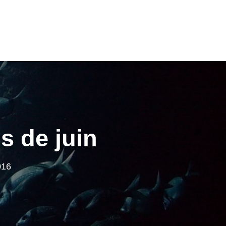
s de juin
016