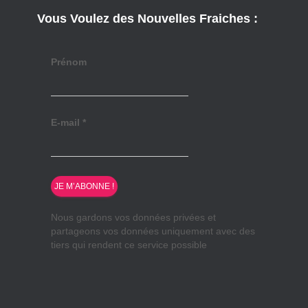
Vous Voulez des Nouvelles Fraiches :
Prénom
E-mail
*
Nous gardons vos données privées et
partageons vos données uniquement avec des
tiers qui rendent ce service possible