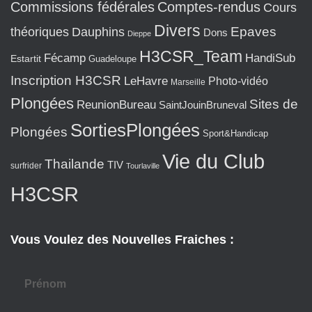
Commissions fédérales
Comptes-rendus
Cours
Divers
Epaves
théoriques
Dauphins
Dons
Dieppe
H3CSR_Team
Fécamp
HandiSub
Estartit
Guadeloupe
Inscription H3CSR
LeHavre
Photo-vidéo
Marseille
Plongées
Sites de
ReunionBureau
SaintJouinBruneval
SortiesPlongées
Plongées
Sport&Handicap
Vie du Club
Thailande
TIV
surfrider
Tourlaville
H3CSR
Vous Voulez des Nouvelles Fraiches :
Prénom