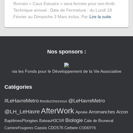
Romain « Caux Estuaire » sera fermée pour son Arrêt
Technique annuel : Date de Fermeture : du Lundi 18
Février au Dimanche 3 Mars inclus. Par
Lire la suite
Nos sponsors :
via les Fonds pour le Développement de la Vie Associative
Catégories
#LeHavreMetro
@LeHavreMetro
#restezchezvous
AfterWork
@LH_LeHavre
Arromanches
Arzon
Apnée
Biologie
BaptêmesPlongées
BateauH3CSR
Cale de Bruneval
Cassis
CarriereFougeres
CDOS76
Cerbere
CODEP76