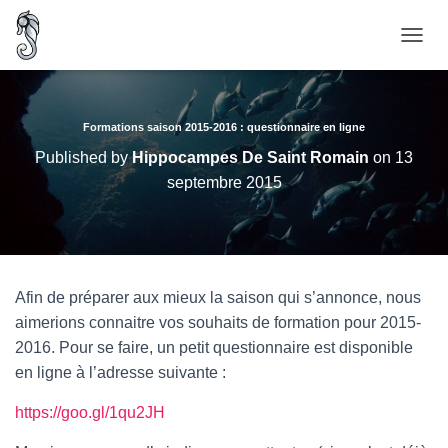
O
U
V
R
I
Formations saison 2015-2016 : questionnaire en ligne
R
Published by
Hippocampes De Saint Romain
on
13
/
septembre 2015
F
E
R
M
E
R
Afin de préparer aux mieux la saison qui s’annonce, nous
L
A
aimerions connaitre vos souhaits de formation pour 2015-
N
2016. Pour se faire, un petit questionnaire est disponible
A
en ligne à l’adresse suivante :
V
I
G
https://goo.gl/1qu2JH
A