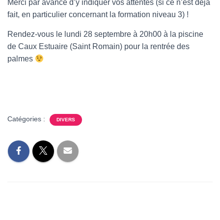
T
Merci par avance d’y indiquer vos attentes (si ce n’est déjà
I
fait, en particulier concernant la formation niveau 3) !
O
N
Rendez-vous le lundi 28 septembre à 20h00 à la piscine
de Caux Estuaire (Saint Romain) pour la rentrée des
palmes
Catégories :
DIVERS