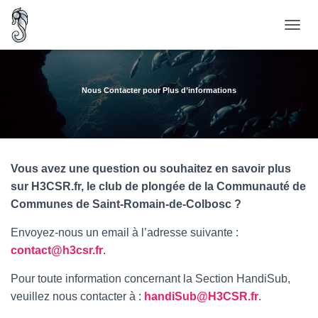
O
U
V
R
I
Nous Contacter pour Plus d’informations
R
/
F
E
R
Vous avez une question ou souhaitez en savoir plus
M
E
sur H3CSR.fr, le club de plongée de la Communauté de
R
Communes de Saint-Romain-de-Colbosc ?
L
A
Envoyez-nous un email à l’adresse suivante :
N
contact@h3csr.fr
.
A
V
Pour toute information concernant la Section HandiSub,
I
G
veuillez nous contacter à :
handiSub@H3CSR.fr
.
A