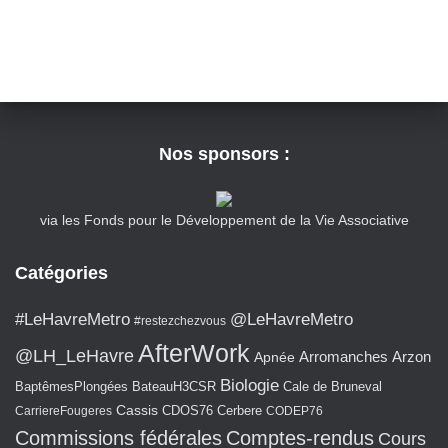
T
I
O
N
Nos sponsors :
via les Fonds pour le Développement de la Vie Associative
Catégories
#LeHavreMetro
@LeHavreMetro
#restezchezvous
AfterWork
@LH_LeHavre
Arromanches
Arzon
Apnée
Biologie
BaptêmesPlongées
BateauH3CSR
Cale de Bruneval
Cassis
CarriereFougeres
CDOS76
Cerbere
CODEP76
Commissions fédérales
Comptes-rendus
Cours