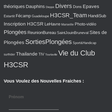
Divers
Epaves
théoriques
Dauphins
Dons
Dieppe
H3CSR_Team
Fécamp
HandiSub
Estartit
Guadeloupe
Inscription H3CSR
LeHavre
Photo-vidéo
Marseille
Plongées
Sites de
ReunionBureau
SaintJouinBruneval
SortiesPlongées
Plongées
Sport&Handicap
Vie du Club
Thailande
TIV
surfrider
Tourlaville
H3CSR
Vous Voulez des Nouvelles Fraiches :
Prénom