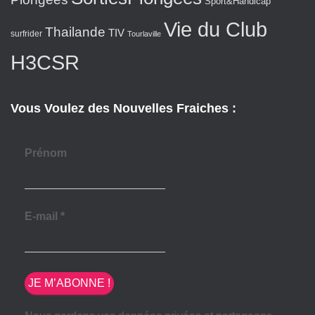
Sport&Handicap
Vie du Club
Thailande
TIV
surfrider
Tourlaville
H3CSR
Vous Voulez des Nouvelles Fraiches :
Prénom
E-mail
*