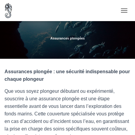
O
U
V
R
I
Assurances plongées
R
/
F
E
R
Assurances plongée : une sécurité indispensable pour
M
E
chaque plongeur
R
L
Que vous soyez plongeur débutant ou expérimenté,
A
souscrire à une assurance plongée est une étape
N
essentielle avant de vous lancer dans l’exploration des
A
V
fonds marins. Cette couverture spécialisée vous protège
I
en cas d’accident ou d’incident sous l’eau, en garantissant
G
la prise en charge des soins spécifiques souvent coûteux,
A