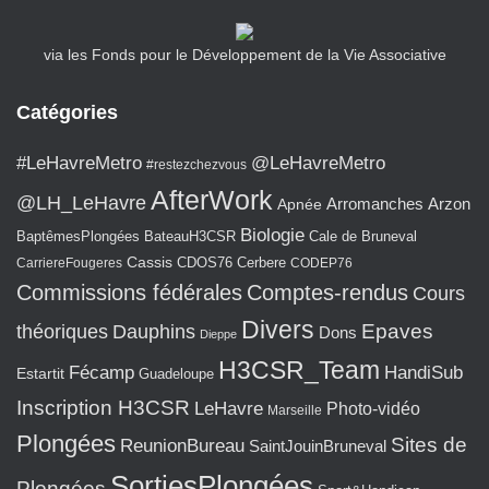
via les Fonds pour le Développement de la Vie Associative
Catégories
#LeHavreMetro
@LeHavreMetro
#restezchezvous
AfterWork
@LH_LeHavre
Arromanches
Arzon
Apnée
Biologie
BaptêmesPlongées
BateauH3CSR
Cale de Bruneval
Cassis
CarriereFougeres
CDOS76
Cerbere
CODEP76
Commissions fédérales
Comptes-rendus
Cours
Divers
Epaves
théoriques
Dauphins
Dons
Dieppe
H3CSR_Team
Fécamp
HandiSub
Estartit
Guadeloupe
Inscription H3CSR
LeHavre
Photo-vidéo
Marseille
Plongées
Sites de
ReunionBureau
SaintJouinBruneval
SortiesPlongées
Plongées