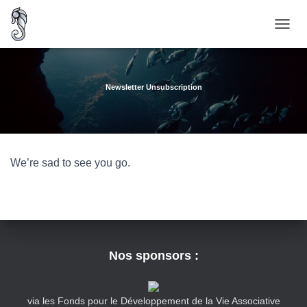
O
U
V
R
I
Newsletter Unsubscription
R
/
F
E
R
We’re sad to see you go.
M
E
R
L
A
N
A
Nos sponsors :
V
I
G
A
via les Fonds pour le Développement de la Vie Associative