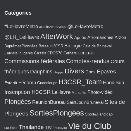
T
I
O
Catégories
N
#LeHavreMetro
@LeHavreMetro
#restezchezvous
AfterWork
@LH_LeHavre
Arromanches
Arzon
Apnée
Biologie
BaptêmesPlongées
BateauH3CSR
Cale de Bruneval
Cassis
CarriereFougeres
CDOS76
Cerbere
CODEP76
Commissions fédérales
Comptes-rendus
Cours
Divers
Epaves
théoriques
Dauphins
Dons
Dieppe
H3CSR_Team
Fécamp
HandiSub
Estartit
Guadeloupe
Inscription H3CSR
LeHavre
Photo-vidéo
Marseille
Plongées
Sites de
ReunionBureau
SaintJouinBruneval
SortiesPlongées
Plongées
Sport&Handicap
Vie du Club
Thailande
TIV
surfrider
Tourlaville