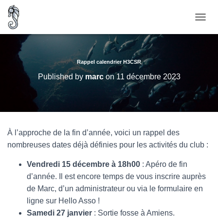
O
U
V
R
I
Rappel calendrier H3CSR
R
Published by
marc
on
11 décembre 2023
/
F
E
R
M
E
À l’approche de la fin d’année, voici un rappel des
R
nombreuses dates déjà définies pour les activités du club :
L
A
N
Vendredi 15 décembre à 18h00
: Apéro de fin
A
d’année. Il est encore temps de vous inscrire auprès
V
de Marc, d’un administrateur ou via le formulaire en
I
G
ligne sur Hello Asso !
A
Samedi 27 janvier
: Sortie fosse à Amiens.