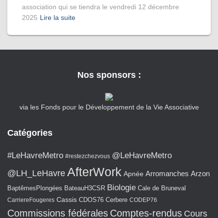
association qui se tiendra le vendredi 12 décembre
2025
Lire la suite
Nos sponsors :
via les Fonds pour le Développement de la Vie Associative
Catégories
#LeHavreMetro
@LeHavreMetro
#restezchezvous
AfterWork
@LH_LeHavre
Arromanches
Arzon
Apnée
Biologie
BaptêmesPlongées
BateauH3CSR
Cale de Bruneval
Cassis
CarriereFougeres
CDOS76
Cerbere
CODEP76
Commissions fédérales
Comptes-rendus
Cours