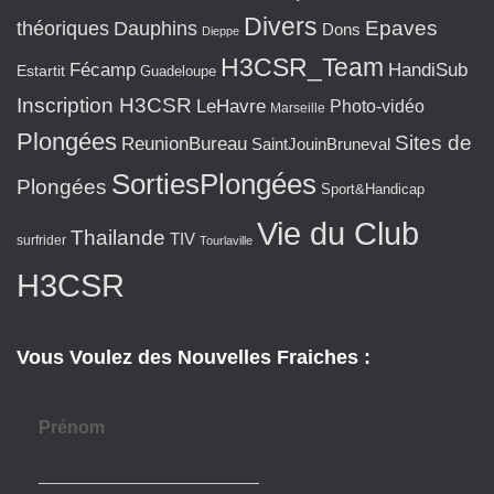
Divers
Epaves
théoriques
Dauphins
Dons
Dieppe
H3CSR_Team
Fécamp
HandiSub
Estartit
Guadeloupe
Inscription H3CSR
LeHavre
Photo-vidéo
Marseille
Plongées
Sites de
ReunionBureau
SaintJouinBruneval
SortiesPlongées
Plongées
Sport&Handicap
Vie du Club
Thailande
TIV
surfrider
Tourlaville
H3CSR
Vous Voulez des Nouvelles Fraiches :
Prénom