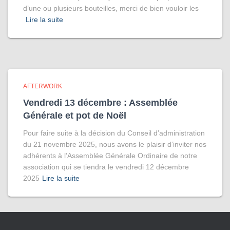
d’une ou plusieurs bouteilles, merci de bien vouloir les
Lire la suite
AFTERWORK
Vendredi 13 décembre : Assemblée
Générale et pot de Noël
Pour faire suite à la décision du Conseil d’administration
du 21 novembre 2025, nous avons le plaisir d’inviter nos
adhérents à l’Assemblée Générale Ordinaire de notre
association qui se tiendra le vendredi 12 décembre
2025
Lire la suite