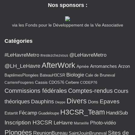
Nos sponsors :
via les Fonds pour le Développement de la Vie Associative
Catégories
#LeHavreMetro
@LeHavreMetro
#restezchezvous
AfterWork
@LH_LeHavre
Arromanches
Arzon
Apnée
Biologie
BaptêmesPlongées
BateauH3CSR
Cale de Bruneval
Cassis
CarriereFougeres
CDOS76
Cerbere
CODEP76
Commissions fédérales
Comptes-rendus
Cours
Divers
Epaves
théoriques
Dauphins
Dons
Dieppe
H3CSR_Team
Fécamp
HandiSub
Estartit
Guadeloupe
Inscription H3CSR
LeHavre
Photo-vidéo
Marseille
Plongées
Sites de
ReunionBureau
SaintJouinBruneval