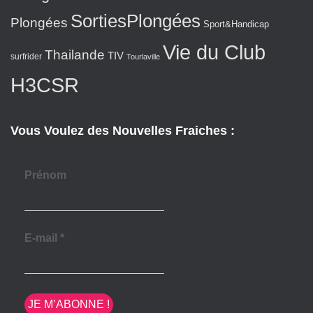
SortiesPlongées
Plongées
Sport&Handicap
Vie du Club
Thailande
TIV
surfrider
Tourlaville
H3CSR
Vous Voulez des Nouvelles Fraiches :
Prénom
E-mail
*