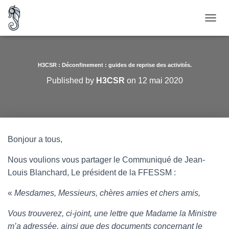
O
U
V
R
I
H3CSR : Déconfinement : guides de reprise des activités.
R
Published by
H3CSR
on
12 mai 2020
/
F
E
R
M
E
Bonjour a tous,
R
L
Nous voulions vous partager le Communiqué de Jean-
A
N
Louis Blanchard, Le président de la FFESSM :
A
V
«
Mesdames, Messieurs, chères amies et chers amis,
I
G
Vous trouverez, ci-joint, une lettre que Madame la Ministre
A
m’a adressée, ainsi que des documents concernant le