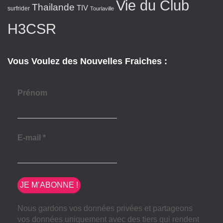
Vie du Club
Thailande
TIV
surfrider
Tourlaville
H3CSR
Vous Voulez des Nouvelles Fraiches :
Prénom
E-mail
*
Nous gardons vos données privées et partageons
vos données uniquement avec des tiers qui rendent