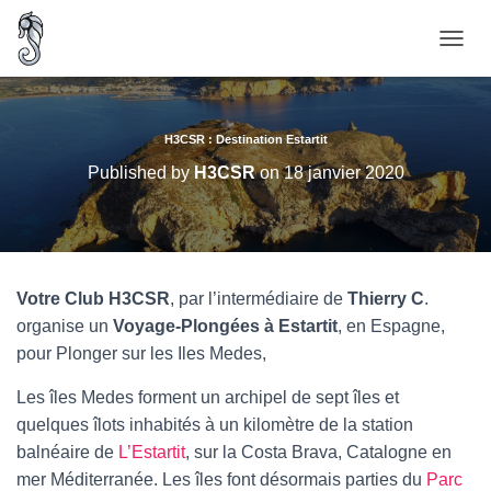
O
U
V
R
I
H3CSR : Destination Estartit
R
Published by
H3CSR
on
18 janvier 2020
/
F
E
R
M
E
Votre Club H3CSR
, par l’intermédiaire de
Thierry C
.
R
organise un
Voyage-Plongées à Estartit
, en Espagne,
L
A
pour Plonger sur les Iles Medes,
N
A
Les îles Medes forment un archipel de sept îles et
V
quelques îlots inhabités à un kilomètre de la station
I
G
balnéaire de
L’Estartit
, sur la Costa Brava, Catalogne en
A
mer Méditerranée. Les îles font désormais parties du
Parc