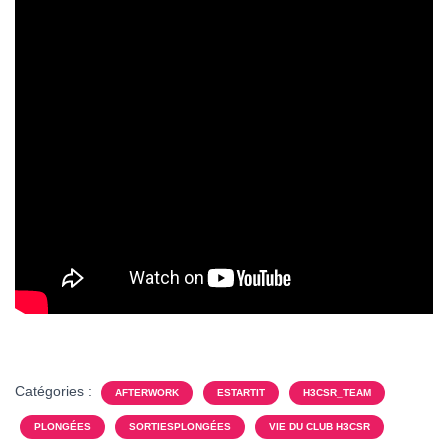
Catégories :
AFTERWORK
ESTARTIT
H3CSR_TEAM
PLONGÉES
SORTIESPLONGÉES
VIE DU CLUB H3CSR