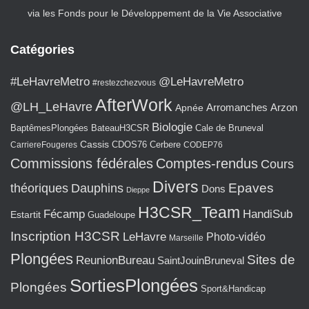
via les Fonds pour le Développement de la Vie Associative
Catégories
#LeHavreMetro
@LeHavreMetro
#restezchezvous
AfterWork
@LH_LeHavre
Arromanches
Arzon
Apnée
Biologie
BaptêmesPlongées
BateauH3CSR
Cale de Bruneval
Cassis
CarriereFougeres
CDOS76
Cerbere
CODEP76
Commissions fédérales
Comptes-rendus
Cours
Divers
Epaves
théoriques
Dauphins
Dons
Dieppe
H3CSR_Team
Fécamp
HandiSub
Estartit
Guadeloupe
Inscription H3CSR
LeHavre
Photo-vidéo
Marseille
Plongées
Sites de
ReunionBureau
SaintJouinBruneval
SortiesPlongées
Plongées
Sport&Handicap