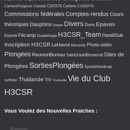
Cassis
CarriereFougeres
CDOS76
Cerbere
CODEP76
Commissions fédérales
Comptes-rendus
Cours
Divers
Epaves
théoriques
Dauphins
Dons
Dieppe
H3CSR_Team
Fécamp
HandiSub
Estartit
Guadeloupe
Inscription H3CSR
LeHavre
Photo-vidéo
Marseille
Plongées
Sites de
ReunionBureau
SaintJouinBruneval
SortiesPlongées
Plongées
Sport&Handicap
Vie du Club
Thailande
TIV
surfrider
Tourlaville
H3CSR
Vous Voulez des Nouvelles Fraiches :
Prénom