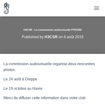
O
U
V
R
I
H3CSR : La commission audiovisuelle FFESSM
R
Published by
H3CSR
on
6 août 2019
/
F
E
R
M
E
La commission audiovisuelle organise deux rencontres
R
photos.
L
A
N
Le 24 août à Dieppe
A
V
Le 19 octobre au Havre
I
G
Merci de diffuser cette information dans votre club
A