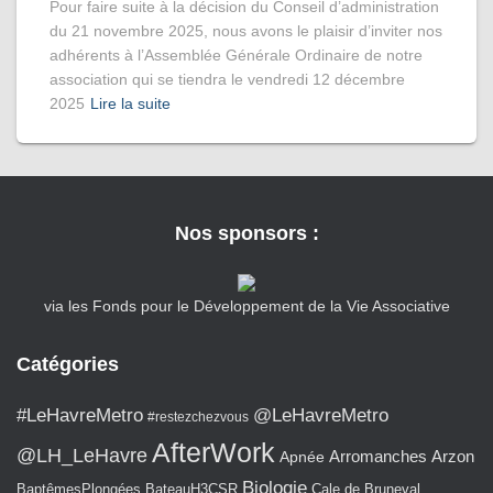
Pour faire suite à la décision du Conseil d’administration
du 21 novembre 2025, nous avons le plaisir d’inviter nos
adhérents à l’Assemblée Générale Ordinaire de notre
association qui se tiendra le vendredi 12 décembre
2025
Lire la suite
Nos sponsors :
via les Fonds pour le Développement de la Vie Associative
Catégories
#LeHavreMetro
@LeHavreMetro
#restezchezvous
AfterWork
@LH_LeHavre
Arromanches
Arzon
Apnée
Biologie
BaptêmesPlongées
BateauH3CSR
Cale de Bruneval