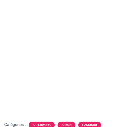
T
I
O
N
Catégories :
AFTERWORK
ARZON
HANDISUB