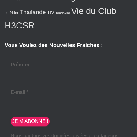
Vie du Club
Thailande
TIV
surfrider
Tourlaville
H3CSR
Vous Voulez des Nouvelles Fraiches :
Prénom
E-mail
*
Nous gardons vos données privées et partageons