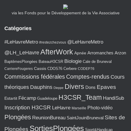
via les Fonds pour le Développement de la Vie Associative
Catégories
#LeHavreMetro
@LeHavreMetro
#restezchezvous
AfterWork
@LH_LeHavre
Arromanches
Arzon
Apnée
Biologie
BaptêmesPlongées
BateauH3CSR
Cale de Bruneval
Cassis
CarriereFougeres
CDOS76
Cerbere
CODEP76
Commissions fédérales
Comptes-rendus
Cours
Divers
Epaves
théoriques
Dauphins
Dons
Dieppe
H3CSR_Team
Fécamp
HandiSub
Estartit
Guadeloupe
Inscription H3CSR
LeHavre
Photo-vidéo
Marseille
Plongées
Sites de
ReunionBureau
SaintJouinBruneval
SortiesPlongées
Plongées
Sport&Handicap