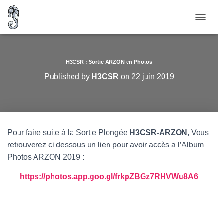
O
U
V
R
I
H3CSR : Sortie ARZON en Photos
R
Published by
H3CSR
on
22 juin 2019
/
F
E
R
M
E
Pour faire suite à la Sortie Plongée
H3CSR-ARZON
, Vous
R
retrouverez ci dessous un lien pour avoir accès a l’Album
L
A
Photos ARZON 2019 :
N
A
https://photos.app.goo.gl/frkpZBGz7RHVWu8A6
V
I
G
A