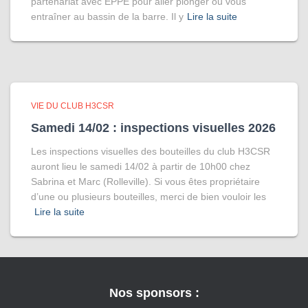
partenariat avec EPPE pour aller plonger ou vous
entraîner au bassin de la barre. Il y
Lire la suite
VIE DU CLUB H3CSR
Samedi 14/02 : inspections visuelles 2026
Les inspections visuelles des bouteilles du club H3CSR
auront lieu le samedi 14/02 à partir de 10h00 chez
Sabrina et Marc (Rolleville). Si vous êtes propriétaire
d’une ou plusieurs bouteilles, merci de bien vouloir les
Lire la suite
Nos sponsors :