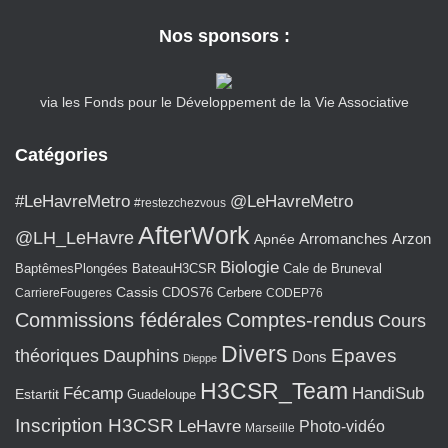
Nos sponsors :
via les Fonds pour le Développement de la Vie Associative
Catégories
#LeHavreMetro
@LeHavreMetro
#restezchezvous
AfterWork
@LH_LeHavre
Arromanches
Arzon
Apnée
Biologie
BaptêmesPlongées
BateauH3CSR
Cale de Bruneval
Cassis
CarriereFougeres
CDOS76
Cerbere
CODEP76
Commissions fédérales
Comptes-rendus
Cours
Divers
Epaves
théoriques
Dauphins
Dons
Dieppe
H3CSR_Team
Fécamp
HandiSub
Estartit
Guadeloupe
Inscription H3CSR
LeHavre
Photo-vidéo
Marseille