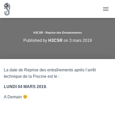
O
U
V
R
I
H3CSR : Reprise des Entrainements
R
Published by
H3CSR
on
3 mars 2019
/
F
E
R
M
E
La date de Reprise des entraînements après l’arrêt
R
technique de la Piscine est le :
L
A
N
LUNDI 04 MARS 2019.
A
V
A Demain
I
G
A