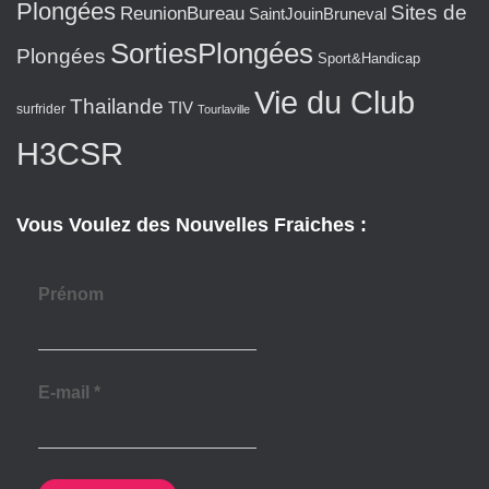
Plongées
Sites de
ReunionBureau
SaintJouinBruneval
SortiesPlongées
Plongées
Sport&Handicap
Vie du Club
Thailande
TIV
surfrider
Tourlaville
H3CSR
Vous Voulez des Nouvelles Fraiches :
Prénom
E-mail
*