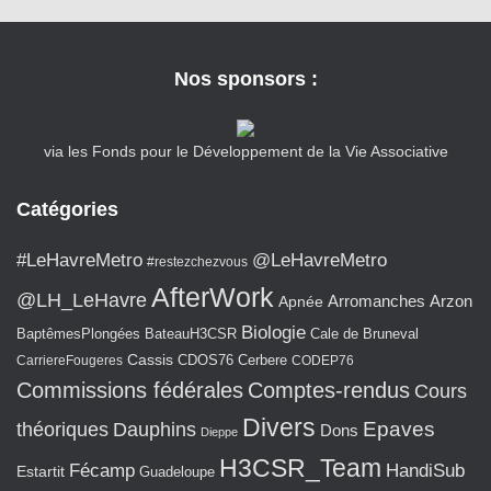
Nos sponsors :
via les Fonds pour le Développement de la Vie Associative
Catégories
#LeHavreMetro
@LeHavreMetro
#restezchezvous
AfterWork
@LH_LeHavre
Arromanches
Arzon
Apnée
Biologie
BaptêmesPlongées
BateauH3CSR
Cale de Bruneval
Cassis
CarriereFougeres
CDOS76
Cerbere
CODEP76
Commissions fédérales
Comptes-rendus
Cours
Divers
Epaves
théoriques
Dauphins
Dons
Dieppe
H3CSR_Team
Fécamp
HandiSub
Estartit
Guadeloupe