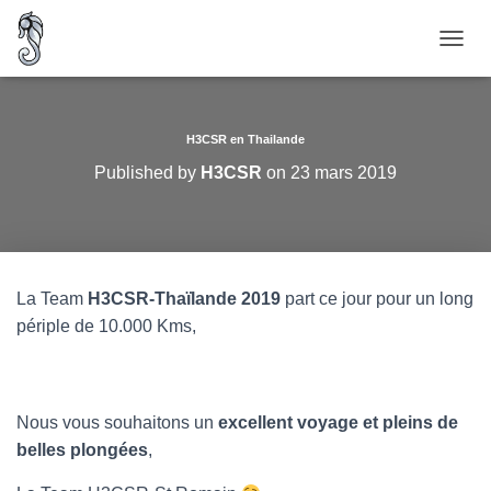
O
U
V
R
I
H3CSR en Thailande
R
Published by
H3CSR
on
23 mars 2019
/
F
E
R
M
E
La Team
H3CSR-Thaïlande 2019
part ce jour pour un long
R
périple de 10.000 Kms,
L
A
N
A
V
Nous vous souhaitons un
excellent voyage et pleins de
I
belles plongées
,
G
A