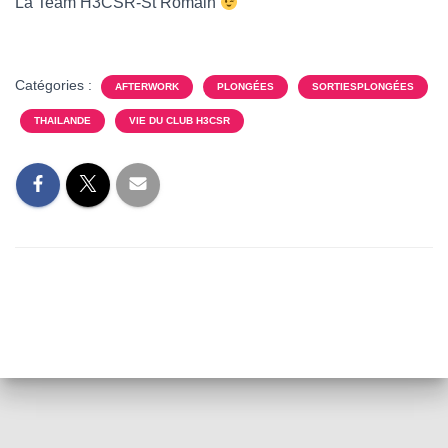
T
La Team H3CSR-St Romain
I
O
N
Catégories :
AFTERWORK
PLONGÉES
SORTIESPLONGÉES
THAILANDE
VIE DU CLUB H3CSR