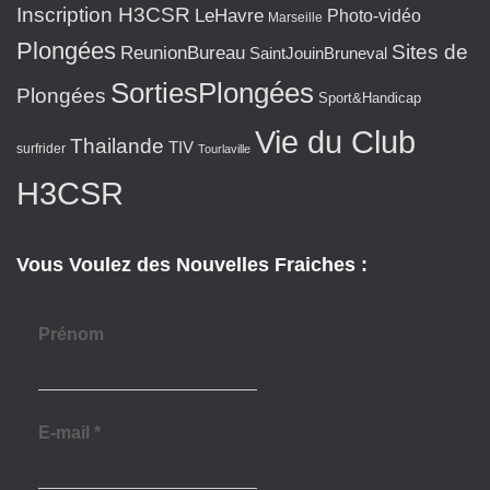
Inscription H3CSR
LeHavre
Photo-vidéo
Marseille
Plongées
Sites de
ReunionBureau
SaintJouinBruneval
SortiesPlongées
Plongées
Sport&Handicap
Vie du Club
Thailande
TIV
surfrider
Tourlaville
H3CSR
Vous Voulez des Nouvelles Fraiches :
Prénom
E-mail
*