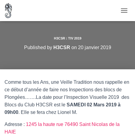
O
U
V
R
I
H3CSR : TIV 2019
R
Published by
H3CSR
on
20 janvier 2019
/
F
E
R
M
E
Comme tous les Ans, une Veille Tradition nous rappelle en
R
ce début d’année de faire nos Inspections des blocs de
L
A
Plongées…….La date pour l’Inspection Visuelle 2019 des
N
Blocs du Club H3CSR est le
SAMEDI 02 Mars 2019 à
A
09h00
. Elle se fera chez Lionel M.
V
I
G
Adresse :
1245 la haute rue 76490 Saint Nicolas de la
A
HAIE