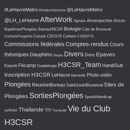
#LeHavreMetro
@LeHavreMetro
#restezchezvous
AfterWork
@LH_LeHavre
Arromanches
Arzon
Apnée
Biologie
BaptêmesPlongées
BateauH3CSR
Cale de Bruneval
Cassis
CarriereFougeres
CDOS76
Cerbere
CODEP76
Commissions fédérales
Comptes-rendus
Cours
Divers
Epaves
théoriques
Dauphins
Dons
Dieppe
H3CSR_Team
Fécamp
HandiSub
Estartit
Guadeloupe
Inscription H3CSR
LeHavre
Photo-vidéo
Marseille
Plongées
Sites de
ReunionBureau
SaintJouinBruneval
SortiesPlongées
Plongées
Sport&Handicap
Vie du Club
Thailande
TIV
surfrider
Tourlaville
H3CSR