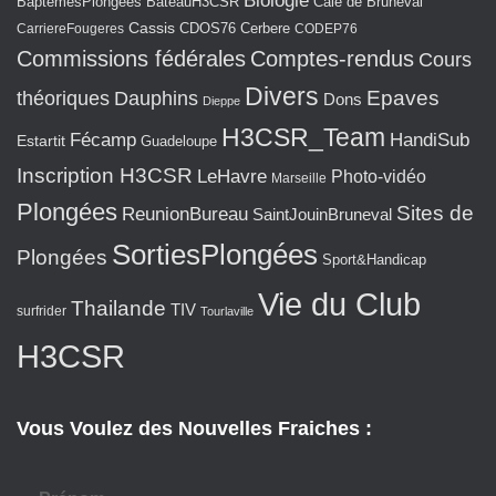
Biologie
BaptêmesPlongées
BateauH3CSR
Cale de Bruneval
Cassis
CarriereFougeres
CDOS76
Cerbere
CODEP76
Commissions fédérales
Comptes-rendus
Cours
Divers
Epaves
théoriques
Dauphins
Dons
Dieppe
H3CSR_Team
Fécamp
HandiSub
Estartit
Guadeloupe
Inscription H3CSR
LeHavre
Photo-vidéo
Marseille
Plongées
Sites de
ReunionBureau
SaintJouinBruneval
SortiesPlongées
Plongées
Sport&Handicap
Vie du Club
Thailande
TIV
surfrider
Tourlaville
H3CSR
Vous Voulez des Nouvelles Fraiches :