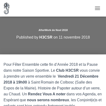
O
U
V
R
I
AfterWork de Noel 2018
R
Published by
H3CSR
on
11 novembre 2018
/
F
E
R
M
E
Pour Fêter Ensemble cette fin d’Année 2018 et la Pause
R
dans notre Saison Sportive. Le
Club H3CSR
vous convie
L
A
à prendre un verre ensemble le
Vendredi 21 Décembre
N
2018 à 19h00
à Saint Romain de Colbosc (Salle des
A
Expos de la Mairie). Histoire de Papoter autour d’un verre,
V
I
au Chaud. Un
Rendez Vous A noter
dans vos Agenda, en
G
Espérant que
nous serons nombreux
. les Conjoint(e)s et
A
enfants sont bien entendu fortement invités,