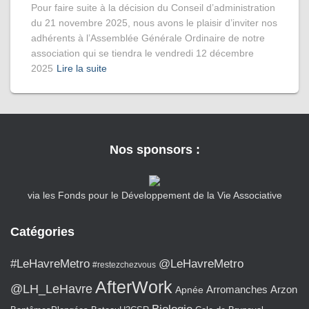
Pour faire suite à la décision du Conseil d’administration
du 21 novembre 2025, nous avons le plaisir d’inviter nos
adhérents à l’Assemblée Générale Ordinaire de notre
association qui se tiendra le vendredi 12 décembre
2025
Lire la suite
Nos sponsors :
via les Fonds pour le Développement de la Vie Associative
Catégories
#LeHavreMetro
@LeHavreMetro
#restezchezvous
AfterWork
@LH_LeHavre
Arromanches
Arzon
Apnée