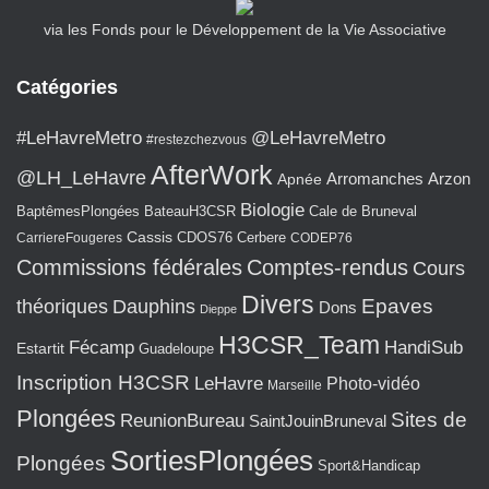
via les Fonds pour le Développement de la Vie Associative
Catégories
#LeHavreMetro
@LeHavreMetro
#restezchezvous
AfterWork
@LH_LeHavre
Arromanches
Arzon
Apnée
Biologie
BaptêmesPlongées
BateauH3CSR
Cale de Bruneval
Cassis
CarriereFougeres
CDOS76
Cerbere
CODEP76
Commissions fédérales
Comptes-rendus
Cours
Divers
Epaves
théoriques
Dauphins
Dons
Dieppe
H3CSR_Team
Fécamp
HandiSub
Estartit
Guadeloupe
Inscription H3CSR
LeHavre
Photo-vidéo
Marseille
Plongées
Sites de
ReunionBureau
SaintJouinBruneval
SortiesPlongées
Plongées
Sport&Handicap