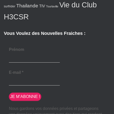
Vie du Club
Thailande
TIV
surfrider
Tourlaville
H3CSR
Vous Voulez des Nouvelles Fraiches :
Prénom
E-mail
*
Nous gardons vos données privées et partageons