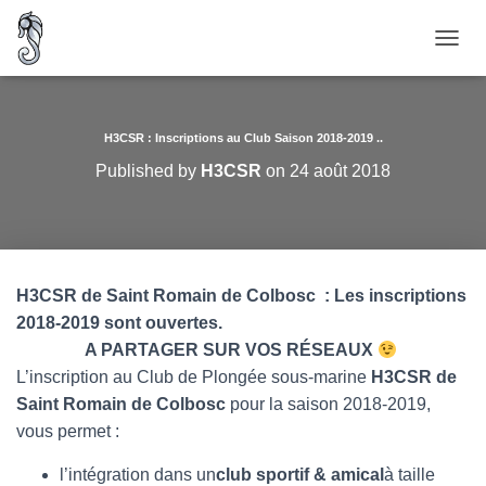
O
U
V
R
I
H3CSR : Inscriptions au Club Saison 2018-2019 ..
R
Published by
H3CSR
on
24 août 2018
/
F
E
R
M
E
H3CSR
de Saint Romain de Colbosc :
Les inscriptions
R
2018-2019 sont ouvertes.
L
A
A PARTAGER SUR VOS RÉSEAUX
N
L’inscription au Club de Plongée sous-marine
H3CSR
de
A
Saint Romain de Colbosc
pour la saison 2018-2019,
V
I
vous permet :
G
A
l’intégration dans un
club sportif & amical
à taille