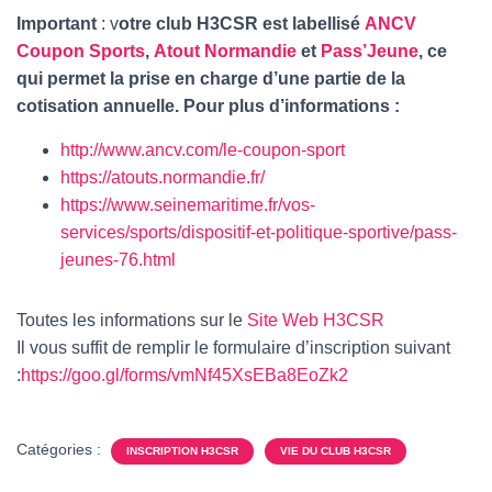
Important
: v
otre club H3CSR est labellisé
ANCV
Coupon Sports
,
Atout Normandie
et
Pass’Jeune
, ce
qui permet la prise en charge d’une partie de la
cotisation annuelle. Pour plus d’informations :
http://www.ancv.com/le-coupon-sport
https://atouts.normandie.fr/
https://www.seinemaritime.fr/vos-
services/sports/dispositif-et-politique-sportive/pass-
jeunes-76.html
Toutes les informations sur le
Site Web H3CSR
Il vous suffit de remplir le formulaire d’inscription suivant
:
https://goo.gl/forms/
vmNf45XsEBa8EoZk2
Catégories :
INSCRIPTION H3CSR
VIE DU CLUB H3CSR