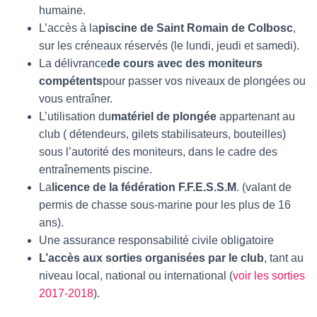
T
humaine.
I
L’accès à la
piscine de Saint Romain de Colbosc
,
O
N
sur les créneaux réservés (le lundi, jeudi et samedi).
La délivrance
de cours avec des moniteurs
compétents
pour passer vos niveaux de plongées ou
vous entraîner.
L’utilisation du
matériel de plongée
appartenant au
club ( détendeurs, gilets stabilisateurs, bouteilles)
sous l’autorité des moniteurs, dans le cadre des
entraînements piscine.
La
licence de la fédération F.F.E.S.S.M
. (valant de
permis de chasse sous-marine pour les plus de 16
ans).
Une assurance responsabilité civile obligatoire
L’accès aux sorties organisées par le club
, tant au
niveau local, national ou international (
voir les sorties
2017-2018
).