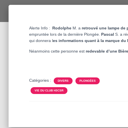
Alerte Info :
Rodolphe
M. a
retrouvé une lampe de 
empruntée lors de la dernière Plongée.
Pascal
S. a ré
qui donnera l
es informations quant à la marque du M
Néanmoins cette personne est
redevable d’une Bièr
Catégories :
DIVERS
PLONGÉES
VIE DU CLUB H3CSR