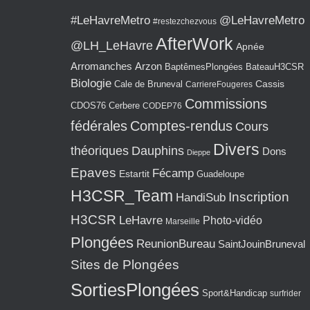
#LeHavreMetro
@LeHavreMetro
#restezchezvous
AfterWork
@LH_LeHavre
Apnée
Arromanches
Arzon
BaptêmesPlongées
BateauH3CSR
Biologie
Cassis
Cale de Bruneval
CarriereFougeres
Commissions
CDOS76
Cerbere
CODEP76
fédérales
Comptes-rendus
Cours
Divers
théoriques
Dauphins
Dons
Dieppe
Epaves
Fécamp
Estartit
Guadeloupe
H3CSR_Team
Inscription
HandiSub
H3CSR
LeHavre
Photo-vidéo
Marseille
Plongées
ReunionBureau
SaintJouinBruneval
Sites de Plongées
SortiesPlongées
Sport&Handicap
surfrider