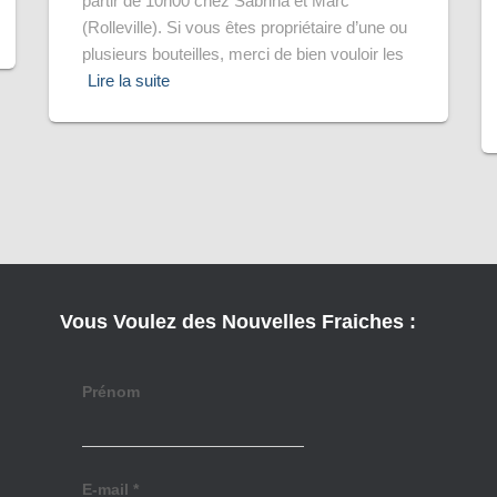
partir de 10h00 chez Sabrina et Marc
(Rolleville). Si vous êtes propriétaire d’une ou
plusieurs bouteilles, merci de bien vouloir les
Lire la suite
Vous Voulez des Nouvelles Fraiches :
Prénom
E-mail
*