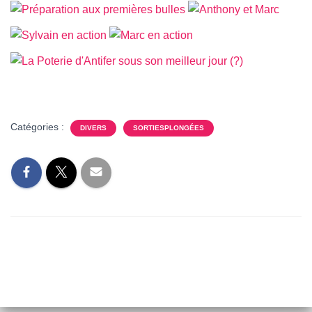
T
I
O
N
Catégories :
DIVERS
SORTIESPLONGÉES