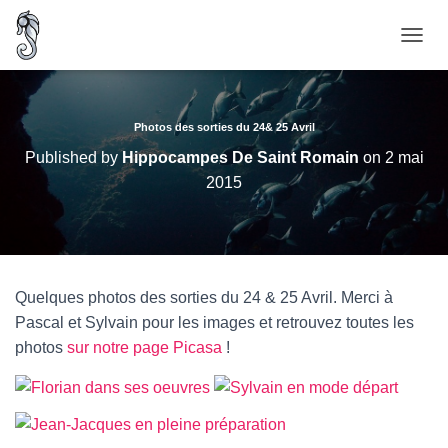
O
U
V
R
I
Photos des sorties du 24& 25 Avril
R
Published by
Hippocampes De Saint Romain
on
2 mai
/
2015
F
E
R
M
E
R
Quelques photos des sorties du 24 & 25 Avril. Merci à
L
A
Pascal et Sylvain pour les images et retrouvez toutes les
N
photos
sur notre page Picasa
!
A
V
I
G
A