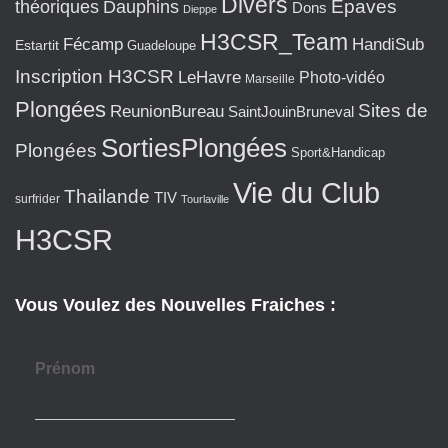
Divers
Epaves
théoriques
Dauphins
Dons
Dieppe
H3CSR_Team
Fécamp
HandiSub
Estartit
Guadeloupe
Inscription H3CSR
LeHavre
Photo-vidéo
Marseille
Plongées
Sites de
ReunionBureau
SaintJouinBruneval
SortiesPlongées
Plongées
Sport&Handicap
Vie du Club
Thailande
TIV
surfrider
Tourlaville
H3CSR
Vous Voulez des Nouvelles Fraiches :
Prénom