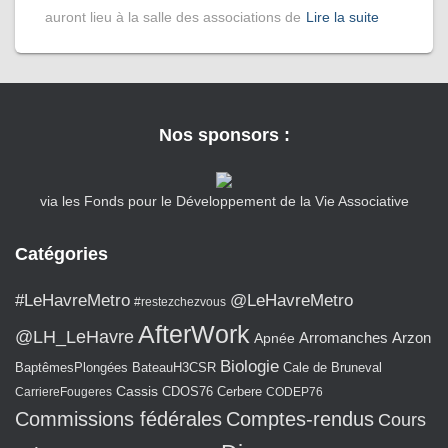
auront lieu à la salle des associations de
Lire la suite
Nos sponsors :
via les Fonds pour le Développement de la Vie Associative
Catégories
#LeHavreMetro
@LeHavreMetro
#restezchezvous
AfterWork
@LH_LeHavre
Arromanches
Arzon
Apnée
Biologie
BaptêmesPlongées
BateauH3CSR
Cale de Bruneval
Cassis
CarriereFougeres
CDOS76
Cerbere
CODEP76
Commissions fédérales
Comptes-rendus
Cours