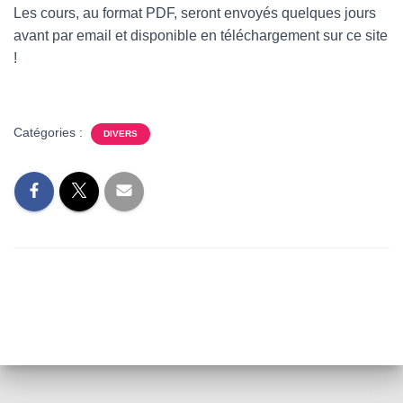
T
Les cours, au format PDF, seront envoyés quelques jours
I
avant par email et disponible en téléchargement sur ce site
O
N
!
Catégories :
DIVERS