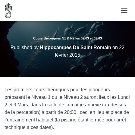
O
U
V
R
I
Cours théoriques N1 & N2 les 02/03 et 09/03
R
Published by
Hippocampes De Saint Romain
on
22
/
février 2015
F
E
R
M
E
R
Les premiers cours théoriques pour les plongeurs
L
A
préparant le Niveau 1 ou le Niveau 2 auront lieux les Lundi
N
2 et 9 Mars, dans la salle de la mairie annexe (au-dessus
A
de la perception) à partir de 20:00 ; ceci en lieu et place de
V
I
l’entrainement habituel (la piscine étant fermée pour arrêt
G
technique à ces dates).
A