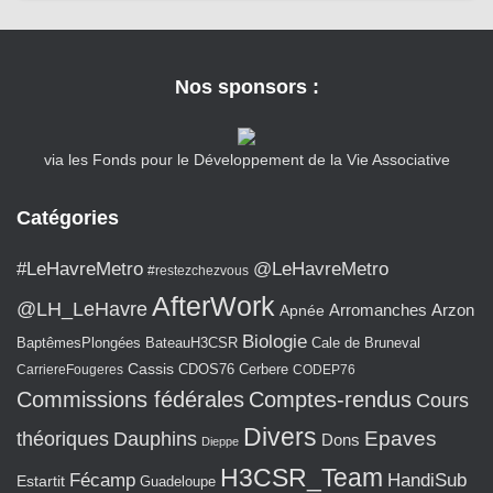
Nos sponsors :
via les Fonds pour le Développement de la Vie Associative
Catégories
#LeHavreMetro
@LeHavreMetro
#restezchezvous
AfterWork
@LH_LeHavre
Arromanches
Arzon
Apnée
Biologie
BaptêmesPlongées
BateauH3CSR
Cale de Bruneval
Cassis
CarriereFougeres
CDOS76
Cerbere
CODEP76
Commissions fédérales
Comptes-rendus
Cours
Divers
Epaves
théoriques
Dauphins
Dons
Dieppe
H3CSR_Team
Fécamp
HandiSub
Estartit
Guadeloupe