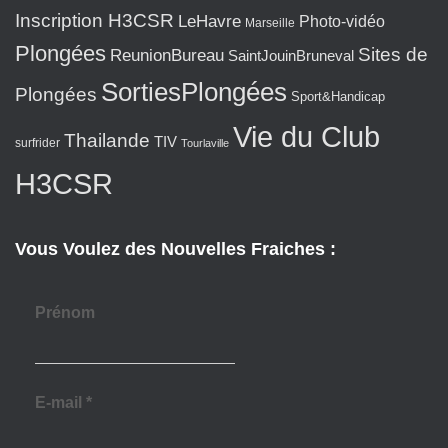
Inscription H3CSR
LeHavre
Photo-vidéo
Marseille
Plongées
Sites de
ReunionBureau
SaintJouinBruneval
SortiesPlongées
Plongées
Sport&Handicap
Vie du Club
Thailande
TIV
surfrider
Tourlaville
H3CSR
Vous Voulez des Nouvelles Fraiches :
Prénom
E-mail
*